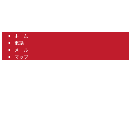
Copyright © 三重県桑名市・四日市市で業務用エアコンなどのエアコン取
り付け・空調工事の業者をお探しなら株式会社RIDTECへ. All rights
reserved.
ホーム
電話
メール
マップ