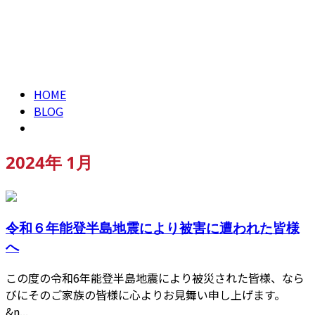
2024年 1月
CONTACT
HOME
BLOG
2024年 1月
令和６年能登半島地震により被害に遭われた皆様
へ
この度の令和6年能登半島地震により被災された皆様、なら
びにそのご家族の皆様に心よりお見舞い申し上げます。
&n...