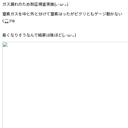
ガス漏れのため耐圧検査実施(｡･ω･｡)
窒素ガスを中と外と分けて窒素はったがピクリともゲージ動かない
ʕ⁎̯͡⁎ʔ༄
長くなりそうなんで結果は後ほど(｡･ω･｡)