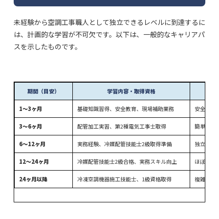
未経験から空調工事職人として独立できるレベルに到達するに
は、計画的な学習が不可欠です。以下は、一般的なキャリアパ
スを示したものです。
期間（目安）
学習内容・取得資格
1～3ヶ月
基礎知識習得、安全教育、現場補助業務
安全な現
3～6ヶ月
配管加工実習、第2種電気工事士取得
簡単な配
6～12ヶ月
実務経験、冷媒配管技能士2級取得準備
独立した
12～24ヶ月
冷媒配管技能士2級合格、実務スキル向上
ほぼ一人
24ヶ月以降
冷凍空調機器施工技能士、1級資格取得
複雑な工