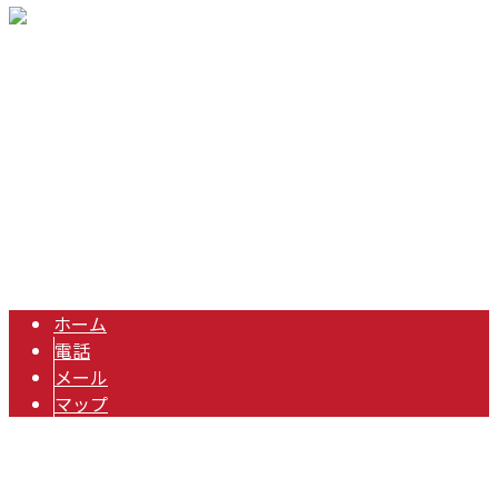
〒511-0941 三重県桑名市嘉例川396-11
Googleマップで確認する
Copyright © 三重県桑名市・四日市市で業務用エアコンなどのエアコン取
り付け・空調工事の業者をお探しなら株式会社RIDTECへ. All rights
reserved.
ホーム
電話
メール
マップ