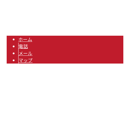
Copyright © 三重県桑名市・四日市市で業務用エアコンなどのエア
コン取り付け・空調工事の業者をお探しなら株式会社RIDTECへ. All
rights reserved.
ホーム
電話
メール
マップ