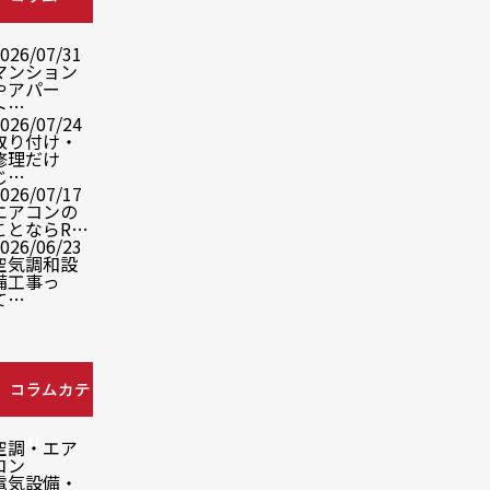
026/07/31
マンション
やアパー
ト…
026/07/24
取り付け・
修理だけ
じ…
026/07/17
エアコンの
ことならR…
026/06/23
空気調和設
備工事っ
て…
コラムカテ
ゴリ
空調・エア
コン
電気設備・