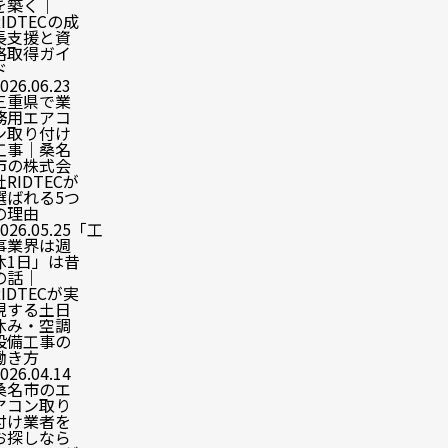
を築く｜
RIDTECの成
長支援と資
格取得ガイ
ド
026.06.23
三重県で業
務用エアコ
ン取り付け
工事｜桑名
市の株式会
社RIDTECが
選ばれる5つ
の理由
026.05.25
「工
事業界は週
休1日」は昔
の話｜
RIDTECが実
現する土日
休み・空調
設備工事の
働き方
026.04.14
桑名市のエ
アコン取り
付け業者を
お探しなら