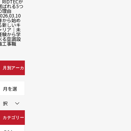
｜RIDTECが
選ばれる5つ
の理由
026.03.10
春から始め
る新しいキ
ャリア｜未
経験から学
べる空調設
備工事職
月別アーカ
イブ
月を選
択
カテゴリー