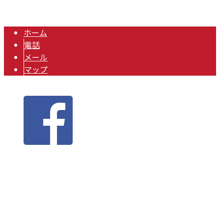
り付け・空調工事の業者をお探しなら株式会社RIDTECへ. All rights
reserved.
ホーム
電話
メール
マップ